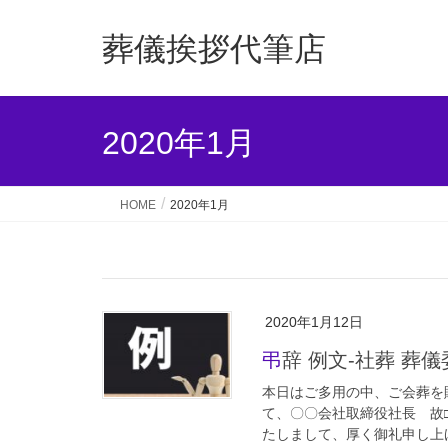
葬儀挨拶代筆店
2020年1月
HOME
2020年1月
2020年1月12日
弔辞 例文-社葬 葬
本日はご多用の中、ご会葬を
て、〇〇会社取締役社長 故
たしまして、厚く御礼申し上げ