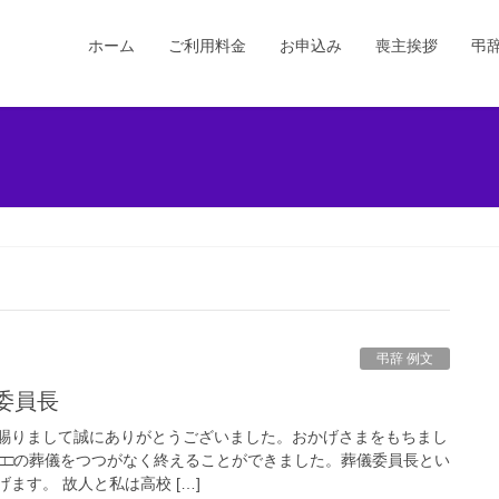
ホーム
ご利用料金
お申込み
喪主挨拶
弔
弔辞 例文
儀委員長
賜りまして誠にありがとうございました。おかげさまをもちまし
□□の葬儀をつつがなく終えることができました。葬儀委員長とい
ます。 故人と私は高校 […]